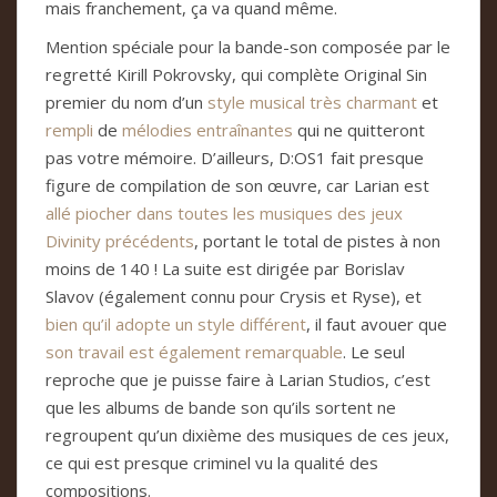
mais franchement, ça va quand même.
Mention spéciale pour la bande-son composée par le
regretté Kirill Pokrovsky, qui complète Original Sin
premier du nom d’un
style
musical
très
charmant
et
rempli
de
mélodies entraînantes
qui ne quitteront
pas votre mémoire. D’ailleurs, D:OS1 fait presque
figure de compilation de son œuvre, car Larian est
allé
piocher
dans
toutes
les
musiques
des
jeux
Divinity
précédents
, portant le total de pistes à non
moins de 140 ! La suite est dirigée par Borislav
Slavov (également connu pour Crysis et Ryse), et
bien qu’il adopte un style différent
, il faut avouer que
son travail est également remarquable
. Le seul
reproche que je puisse faire à Larian Studios, c’est
que les albums de bande son qu’ils sortent ne
regroupent qu’un dixième des musiques de ces jeux,
ce qui est presque criminel vu la qualité des
compositions.