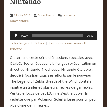
Nintendo
14 juin 2016
Anne Ferret
Laisser un
commentaire
Lecteur
00:00
00:00
audio
Télécharger le fichier
|
Jouer dans une nouvelle
fenêtre
On termine cette série d’émissions spéciales avec
Otak’Coffee en évoquant la (longue) présentation en
direct du Nintendo Treehouse. Nintendo était bien
décidé à focaliser tous ses efforts sur le nouveau
The Legend of Zelda: Breath of the Wind, dont il a
montré un trailer et plusieurs heures de gameplay.
Véritable focus de cet E3, il ne s’est fait voler la
vedette que par Pokémon Soleil & Lune pour un peu
plus d’une demi-heure…