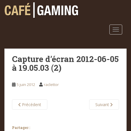
S
k
i
p
t
TOGGLE
o
m
a
Capture d’écran 2012-06-05
i
n
à 19.05.03 (2)
c
o
n
5 juin 2012
raclettor
t
e
n
Précédent
Suivant
t
Partager :