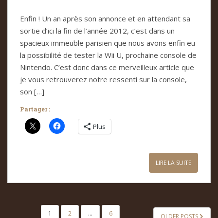
Enfin ! Un an après son annonce et en attendant sa
sortie d’ici la fin de l’année 2012, c’est dans un
spacieux immeuble parisien que nous avons enfin eu
la possibilité de tester la Wii U, prochaine console de
Nintendo. C’est donc dans ce merveilleux article que
je vous retrouverez notre ressenti sur la console,
son […]
Partager :
Plus
LIRE LA SUITE
PAGINATION
1
2
…
6
OLDER POSTS