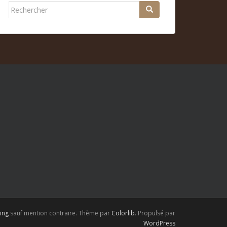
Rechercher...
ing
sauf mention contraire. Thème par
Colorlib
. Propulsé par
WordPress