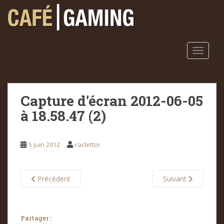
S
k
i
p
t
TOGGLE
o
m
a
Capture d’écran 2012-06-05
i
n
à 18.58.47 (2)
c
o
n
5 juin 2012
raclettor
t
e
n
Précédent
Suivant
t
Partager :