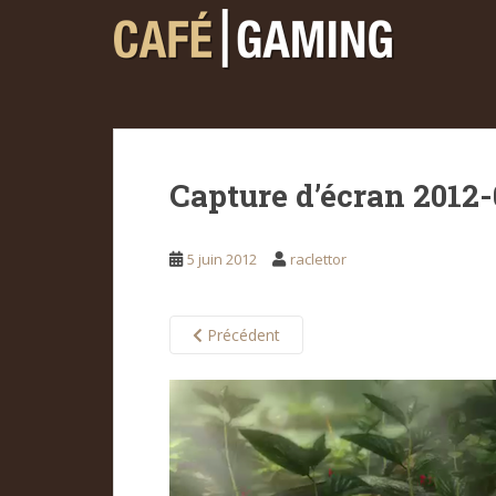
S
k
i
p
t
o
m
Capture d’écran 2012-0
a
i
n
5 juin 2012
raclettor
c
o
n
Précédent
t
e
n
t