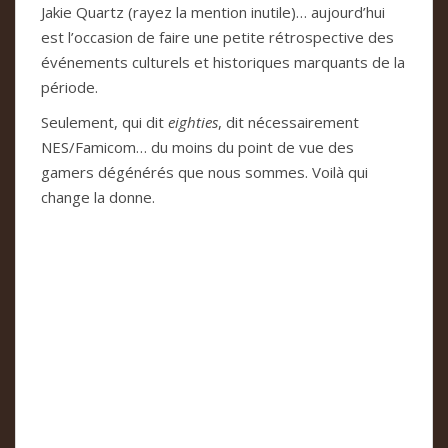
Jakie Quartz (rayez la men­tion inu­tile)… aujourd’hui
est l’occa­sion de faire une petite rétros­pec­tive des
évé­ne­ments cul­tu­rels et his­to­ri­ques mar­quants de la
période.
Seu­le­ment, qui dit
eigh­ties
, dit néces­sai­re­ment
NES/Fami­com… du moins du point de vue des
gamers dégé­né­rés que nous som­mes. Voilà qui
change la donne.