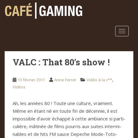
S
k
i
p
t
TOGGLE
o
m
a
VALC : That 80’s show !
i
n
c
,
13 février 2011
Anne Ferret
Vidéo à la c**
o
Vidéos
n
t
e
Ah, les années 80 ! Toute une cul­ture, vrai­ment.
n
Même en étant né en toute fin de décen­nie, il est
t
impos­si­ble d’avoir échappé à cette ambiance si par­ti­
cu­lière, mâti­née de films pour­ris aux sui­tes inter­mi­
na­bles et de hits FM sauce Depe­che Mode-Toto-