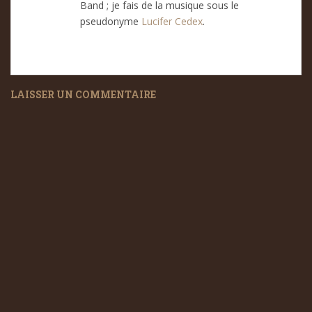
Band ; je fais de la musique sous le
pseudonyme
Lucifer Cedex
.
LAISSER UN COMMENTAIRE