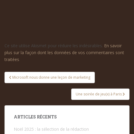
Ce site utilise Akismet pour réduire les indésirables.
En savoir
plus sur la façon dont les données de vos commentaires sont
traitées
.
Navigation
Microsoft nous donne une leçon de marketing
de
l’article
Une soirée de jeu(x) à Paris
ARTICLES RÉCENTS
Noël 2025 : la sélection de la rédaction