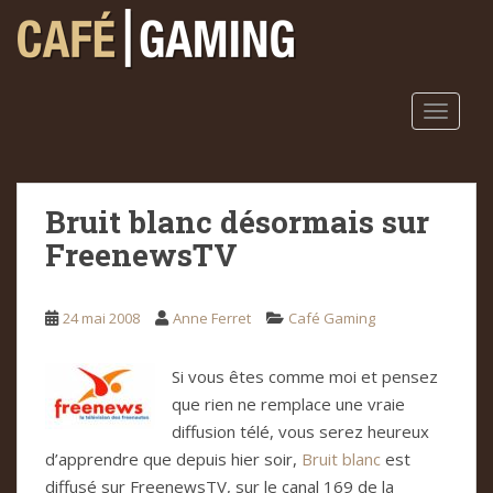
S
k
i
p
t
TOGGLE
o
m
a
Bruit blanc désormais sur
i
n
FreenewsTV
c
o
n
24 mai 2008
Anne Ferret
Café Gaming
t
e
Si vous êtes comme moi et pensez
n
que rien ne remplace une vraie
t
diffusion télé, vous serez heureux
d’apprendre que depuis hier soir,
Bruit blanc
est
diffusé sur FreenewsTV, sur le canal 169 de la