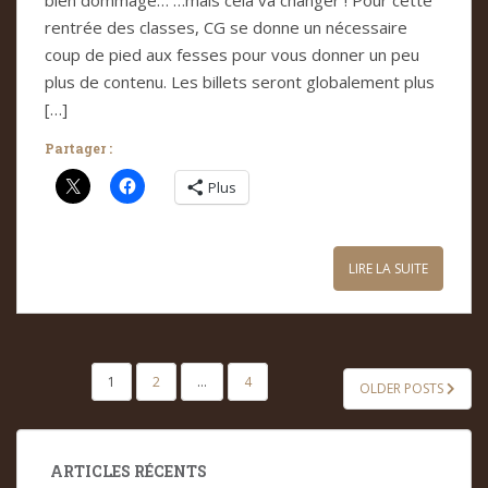
rentrée des classes, CG se donne un nécessaire
coup de pied aux fesses pour vous donner un peu
plus de contenu. Les billets seront globalement plus
[…]
Partager :
Plus
LIRE LA SUITE
PAGINATION
1
2
…
4
OLDER POSTS
DES
PUBLICATIONS
ARTICLES RÉCENTS