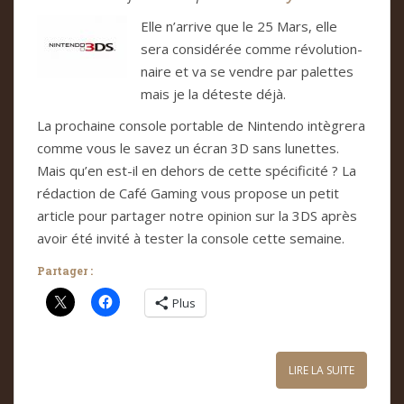
Elle n’arrive que le 25 Mars, elle
sera con­si­dé­rée comme révo­lu­tion­
naire et va se ven­dre par palet­tes
mais je la déteste déjà.
La pro­chaine con­sole por­ta­ble de Nin­tendo intè­grera
comme vous le savez un écran 3D sans lunet­tes.
Mais qu’en est-il en dehors de cette spé­ci­fi­cité ? La
rédac­tion de Café Gaming vous pro­pose un petit
arti­cle pour par­ta­ger notre opi­nion sur la 3DS après
avoir été invité à tes­ter la con­sole cette semaine.
Partager :
Plus
LIRE LA SUITE