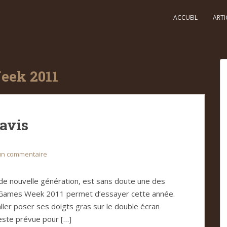
ACCUEIL
ARTI
eek 2011
 avis
 un commentaire
 de nouvelle génération, est sans doute une des
is Games Week 2011 permet d’essayer cette année.
aller poser ses doigts gras sur le double écran
reste prévue pour […]