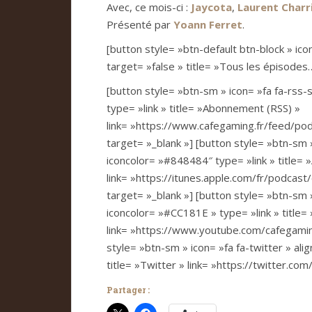
Avec, ce mois-ci :
Jaycota
,
Laurent Charr
Présenté par
Yoann Ferret
.
[button style= »btn-default btn-block » ico
target= »false » title= »Tous les épisodes… 
[button style= »btn-sm » icon= »fa fa-rss-s
type= »link » title= »Abonnement (RSS) »
link= »https://www.cafegaming.fr/feed/podc
target= »_blank »] [button style= »btn-sm » 
iconcolor= »#848484″ type= »link » title= 
link= »https://itunes.apple.com/fr/podcast
target= »_blank »] [button style= »btn-sm »
iconcolor= »#CC181E » type= »link » title
link= »https://www.youtube.com/cafegaming 
style= »btn-sm » icon= »fa fa-twitter » ali
title= »Twitter » link= »https://twitter.com
Partager :