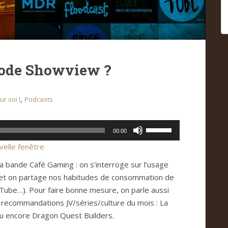
 code Showview ?
,
r soi !
Podcasts
Utilisez
00:00
les
velle fenêtre
flèches
 bande Café Gaming : on s’interroge sur l’usage
haut/bas
, et on partage nos habitudes de consommation de
pour
Tube…). Pour faire bonne mesure, on parle aussi
augmenter
recommandations JV/séries/culture du mois : La
ou
ou encore Dragon Quest Builders.
diminuer
le