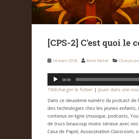
[CPS-2] C’est quoi le
14 mars 2018
Anne Ferret
Chacun pou
Lecteur
00:00
audio
Télécharger le fichier
|
Jouer dans une nou
Dans ce deuxième numéro du podcast de la
des technologies chez les jeunes enfants
contenus en ligne (musique, podcasts, You
de trucs beaucoup moins sérieux avec nos 
Casa de Papel, Assassination Classroom, 