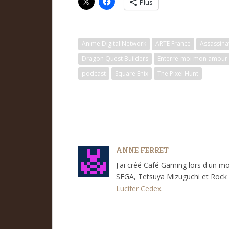
Plus
Anime Digital Network
ARTE France
Assassina
Dragon Quest Builders
Enterre-moi mon amour
podcast
Square Enix
The Pixel Hunt
ANNE FERRET
J'ai créé Café Gaming lors d'un m
SEGA, Tetsuya Mizuguchi et Rock 
Lucifer Cedex
.