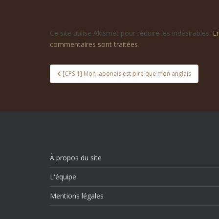
Ce site utilise Akismet pour réduire les indésirables.
E
commentaires sont traitées
.
Navigation
[CPS-1] Mon japonais est pire que mon anglais
de
l’article
À propos du site
L'équipe
Mentions légales