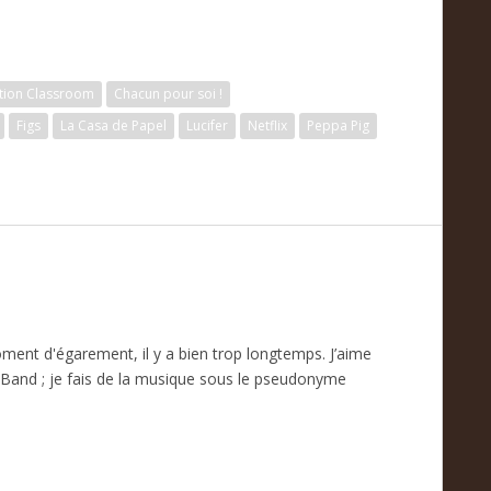
tion Classroom
Chacun pour soi !
Figs
La Casa de Papel
Lucifer
Netflix
Peppa Pig
oment d'égarement, il y a bien trop longtemps. J’aime
Band ; je fais de la musique sous le pseudonyme