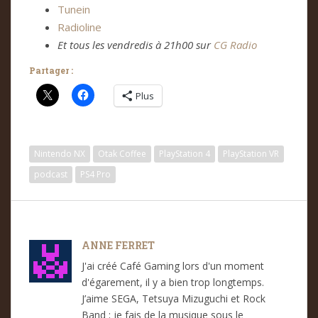
Tunein
Radioline
Et tous les vendredis à 21h00 sur
CG Radio
Partager :
Plus
Nintendo NX
Otak Coffee
PlayStation 4
PlayStation VR
podcast
PS4 Pro
ANNE FERRET
J'ai créé Café Gaming lors d'un moment
d'égarement, il y a bien trop longtemps.
J’aime SEGA, Tetsuya Mizuguchi et Rock
Band ; je fais de la musique sous le