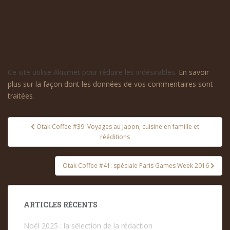
Ce site utilise Akismet pour réduire les indésirables.
En savoir
plus sur la façon dont les données de vos commentaires sont
traitées
.
Navigation
Otak Coffee #39: Voyages au Japon, cuisine en famille et
de
rééditions
l’article
Otak Coffee #41: spéciale Paris Games Week 2016
ARTICLES RÉCENTS
Noël 2025 : la sélection de la rédaction