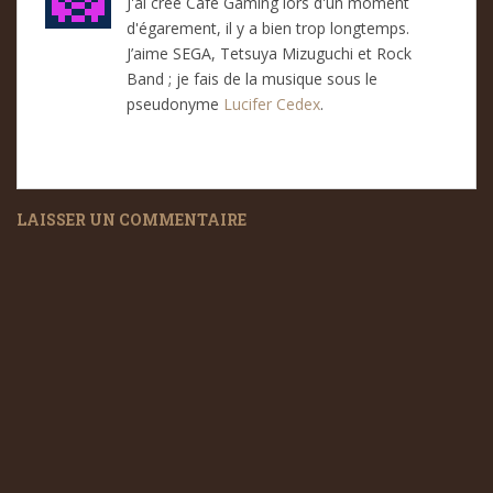
J'ai créé Café Gaming lors d'un moment
d'égarement, il y a bien trop longtemps.
J’aime SEGA, Tetsuya Mizuguchi et Rock
Band ; je fais de la musique sous le
pseudonyme
Lucifer Cedex
.
LAISSER UN COMMENTAIRE