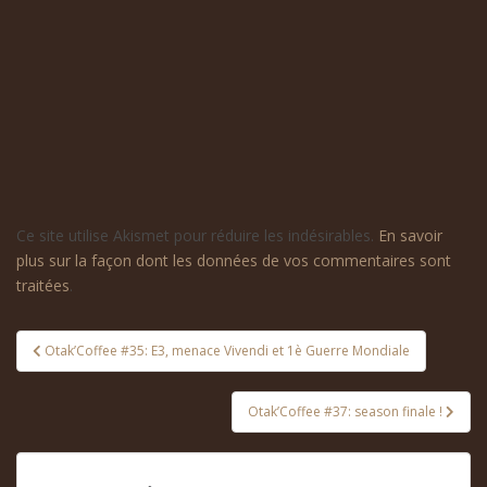
Ce site utilise Akismet pour réduire les indésirables.
En savoir
plus sur la façon dont les données de vos commentaires sont
traitées
.
Navigation
Otak’Coffee #35: E3, menace Vivendi et 1è Guerre Mondiale
de
l’article
Otak’Coffee #37: season finale !