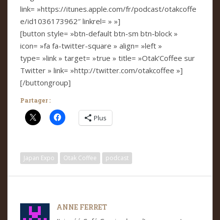
link= »https://itunes.apple.com/fr/podcast/otakcoffe
e/id1036173962″ linkrel= » »]
[button style= »btn-default btn-sm btn-block »
icon= »fa fa-twitter-square » align= »left »
type= »link » target= »true » title= »Otak’Coffee sur
Twitter » link= »http://twitter.com/otakcoffee »]
[/buttongroup]
Partager :
Plus
Japan Expo
Otak Coffee
podcast
ANNE FERRET