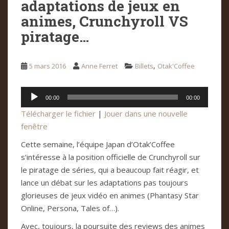
adaptations de jeux en
animes, Crunchyroll VS
piratage…
,
5 mars 2016
Anne Ferret
Billets
Otak'Coffee
Lecteur
00:00
00:00
audio
Télécharger le fichier
|
Jouer dans une nouvelle
fenêtre
Cette semaine, l’équipe Japan d’Otak’Coffee
s’intéresse à la position officielle de Crunchyroll sur
le piratage de séries, qui a beaucoup fait réagir, et
lance un débat sur les adaptations pas toujours
glorieuses de jeux vidéo en animes (Phantasy Star
Online, Persona, Tales of…).
Avec, toujours, la poursuite des reviews des animes