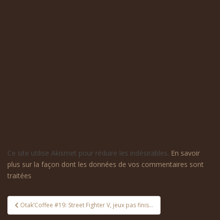
Ce site utilise Akismet pour réduire les indésirables.
En savoir
plus sur la façon dont les données de vos commentaires sont
traitées
.
Navigation
Otak’Coffee #19: Street Fighter V, jeux pas finis…
de