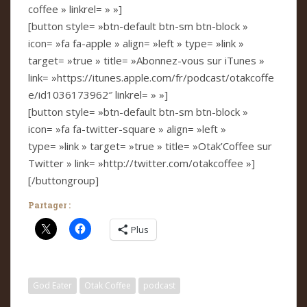
coffee » linkrel= » »]
[button style= »btn-default btn-sm btn-block »
icon= »fa fa-apple » align= »left » type= »link »
target= »true » title= »Abonnez-vous sur iTunes »
link= »https://itunes.apple.com/fr/podcast/otakcoffe
e/id1036173962″ linkrel= » »]
[button style= »btn-default btn-sm btn-block »
icon= »fa fa-twitter-square » align= »left »
type= »link » target= »true » title= »Otak’Coffee sur
Twitter » link= »http://twitter.com/otakcoffee »]
[/buttongroup]
Partager :
Plus
God Eater
Otak Coffee
podcast