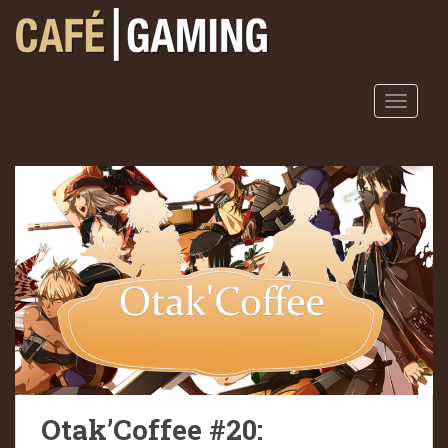
S
k
i
p
t
TOGGLE
o
m
a
i
n
c
o
n
t
e
n
t
Otak’Coffee #20: