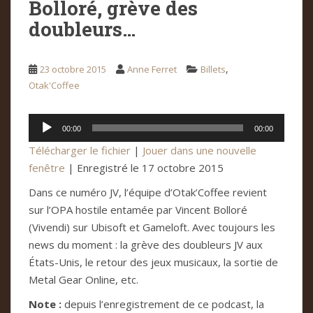
Bolloré, grève des
doubleurs…
,
23 octobre 2015
Anne Ferret
Billets
Otak'Coffee
Lecteur
00:00
00:00
audio
Télécharger le fichier
|
Jouer dans une nouvelle
fenêtre
|
Enregistré le 17 octobre 2015
Dans ce numéro JV, l’équipe d’Otak’Coffee revient
sur l’OPA hostile entamée par Vincent Bolloré
(Vivendi) sur Ubisoft et Gameloft. Avec toujours les
news du moment : la grève des doubleurs JV aux
États-Unis, le retour des jeux musicaux, la sortie de
Metal Gear Online, etc.
Note :
depuis l’enregistrement de ce podcast, la