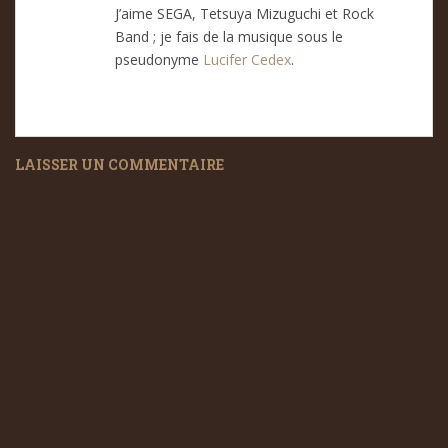
J’aime SEGA, Tetsuya Mizuguchi et Rock
Band ; je fais de la musique sous le
pseudonyme
Lucifer Cedex
.
LAISSER UN COMMENTAIRE