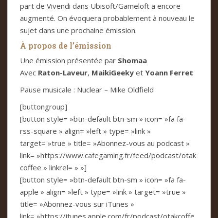
part de Vivendi dans Ubisoft/Gameloft a encore
augmenté. On évoquera probablement à nouveau le
sujet dans une prochaine émission.
À propos de l’émission
Une émission présentée par
Shomaa
Avec
Raton-Laveur
,
MaikiGeeky
et
Yoann Ferret
Pause musicale : Nuclear – Mike Oldfield
[buttongroup]
[button style= »btn-default btn-sm » icon= »fa fa-
rss-square » align= »left » type= »link »
target= »true » title= »Abonnez-vous au podcast »
link= »https://www.cafegaming.fr/feed/podcast/otak
coffee » linkrel= » »]
[button style= »btn-default btn-sm » icon= »fa fa-
apple » align= »left » type= »link » target= »true »
title= »Abonnez-vous sur iTunes »
link= »https://itunes.apple.com/fr/podcast/otakcoffe