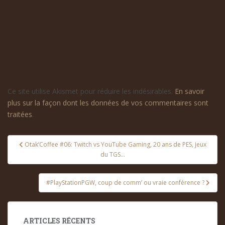
Ce site utilise Akismet pour réduire les indésirables.
En savoir
plus sur la façon dont les données de vos commentaires sont
traitées
.
Navigation
Otak’Coffee #06: Twitch vs YouTube Gaming, 20 ans de PES, jeux
de
du TGS…
l’article
#PlayStationPGW, coup de comm’ ou vraie conférence ?
ARTICLES RÉCENTS