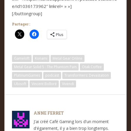
e/id1036173962″ linkrel= » »]
[/buttongroup]
Partager :
Plus
Gameloft
Konami
Metal Gear Online
Metal Gear Solid 5 : The Phantom Pain
Otak Coffee
PlatinumGames
podcast
Transformers: Devastation
Ubisoft
Vincent Bolloré
Vivendi
ANNE FERRET
J'ai créé Café Gaming lors d'un moment
d'égarement, il y a bien trop longtemps.