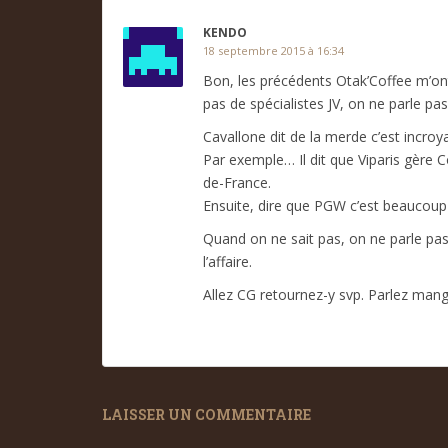
KENDO
18 septembre 2015 à 16:34
Bon, les précédents Otak’Coffee m’ont 
pas de spécialistes JV, on ne parle pa
Cavallone dit de la merde c’est incroya
Par exemple… Il dit que Viparis gère C
de-France.
Ensuite, dire que PGW c’est beaucoup Ac
Quand on ne sait pas, on ne parle pas. 
l’affaire.
Allez CG retournez-y svp. Parlez manga
LAISSER UN COMMENTAIRE