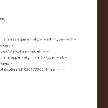
diminuer
le
volume.
en)
fa fa-rss-square » align= »left » type= »link »
odcast »
ast/otakcoffee » linkrel= » »]
fa fa-apple » align= »left » type= »link »
iTunes »
/otakcoffee/id1036173962″ linkrel= » »]