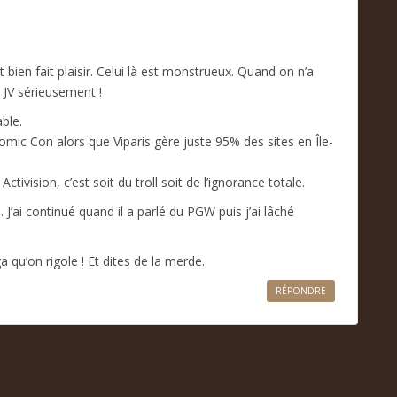
bien fait plaisir. Celui là est monstrueux. Quand on n’a
s JV sérieusement !
ble.
omic Con alors que Viparis gère juste 95% des sites en Île-
tivision, c’est soit du troll soit de l’ignorance totale.
J’ai continué quand il a parlé du PGW puis j’ai lâché
 qu’on rigole ! Et dites de la merde.
RÉPONDRE