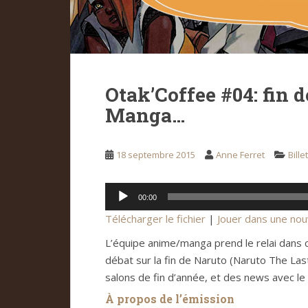
Otak’Coffee #04: fin 
Manga…
18 septembre 2015
Anne Ferret
Bille
Lecteur
00:00
audio
Télécharger le fichier
|
Jouer dans une nou
L’équipe anime/manga prend le relai dans 
débat sur la fin de Naruto (Naruto The Las
salons de fin d’année, et des news avec
À propos de l’émission