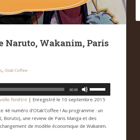
de Naruto, Wakanim, Paris
,
ts
Otak'Coffee
Utilisez
00:00
les
velle fenêtre
|
Enregistré le 10 septembre 2015
flèches
ce 4è numéro d’Otak’Coffee ! Au programme : un
haut/bas
t, Boruto), une review de Paris Manga et des
pour
 le changement de modèle économique de Wakanim.
augmenter
ou