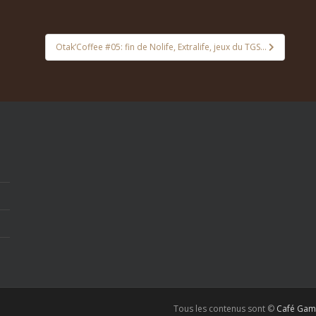
Otak’Coffee #05: fin de Nolife, Extralife, jeux du TGS…
Tous les contenus sont ©
Café Gam