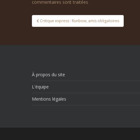
commentaires sont traitées
.
Navigation
Critique express : Runbow, amis obligatoires
de
l’article
À propos du site
L'équipe
Mentions légales