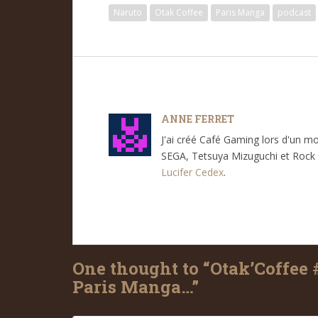
Naruto
Otak Coffee
Paris Manga
podcast
ANNE FERRET
J'ai créé Café Gaming lors d'un m
SEGA, Tetsuya Mizuguchi et Rock 
Lucifer Cedex
.
One thought to “Otak’Coffee 
Paris Manga…”