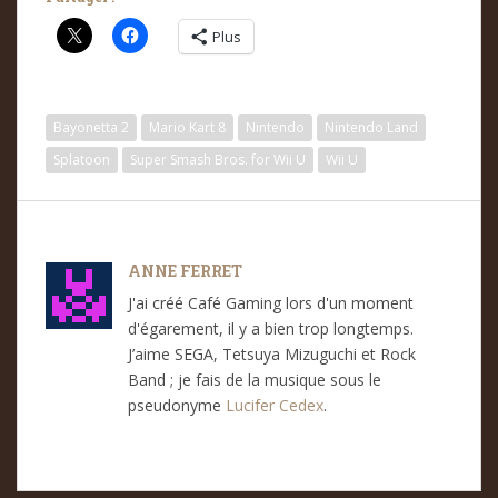
Plus
Bayonetta 2
Mario Kart 8
Nintendo
Nintendo Land
Splatoon
Super Smash Bros. for Wii U
Wii U
ANNE FERRET
J'ai créé Café Gaming lors d'un moment
d'égarement, il y a bien trop longtemps.
J’aime SEGA, Tetsuya Mizuguchi et Rock
Band ; je fais de la musique sous le
pseudonyme
Lucifer Cedex
.