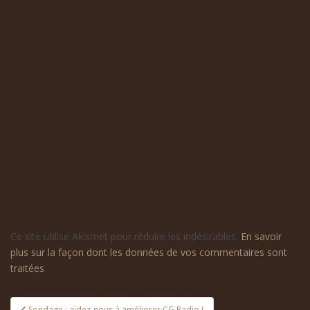
Ce site utilise Akismet pour réduire les indésirables.
En savoir
plus sur la façon dont les données de vos commentaires sont
traitées
.
Navigation
Sondage : aidez-nous à améliorer CG Radio !