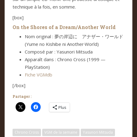
technique à la fois, en somme.
[box]
On the Shores of a Dream/Another World
Nom original : 夢の岸辺に アナザー・ワールド
(Yume no Kishibe ni Another·World)
Composé par : Yasunori Mitsuda
Apparaît dans : Chrono Cross (1999 —
PlayStation)
Fiche VGMdb
[/box]
Partager :
Plus
Chrono Cross
VGM de la semaine
Yasunori Mitsuda