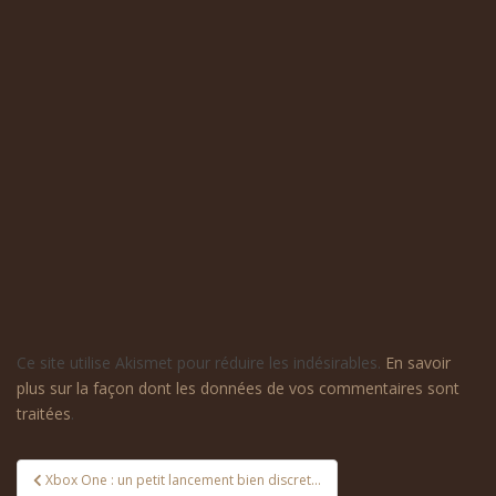
Ce site utilise Akismet pour réduire les indésirables.
En savoir
plus sur la façon dont les données de vos commentaires sont
traitées
.
Navigation
Xbox One : un petit lancement bien discret…