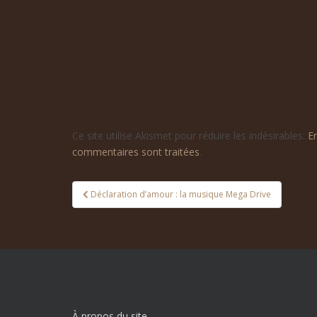
Ce site utilise Akismet pour réduire les indésirables.
E
commentaires sont traitées
.
Navigation
Déclaration d’amour : la musique Mega Drive
de
l’article
À propos du site