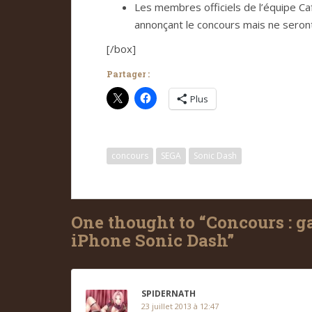
Les membres officiels de l’équipe C
annonçant le concours mais ne seront
[/box]
Partager :
Plus
concours
SEGA
Sonic Dash
One thought to “Concours : ga
iPhone Sonic Dash”
SPIDERNATH
23 juillet 2013 à 12:47