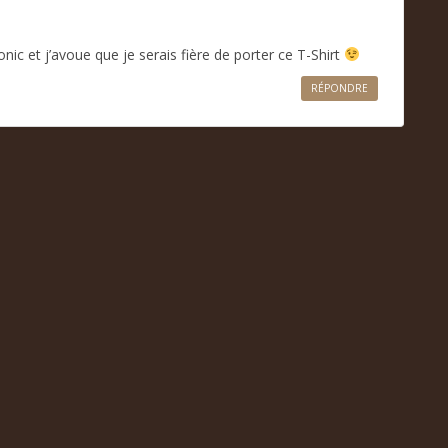
ic et j’avoue que je serais fière de porter ce T-Shirt
RÉPONDRE