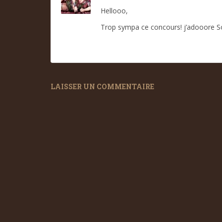
Hellooo,
Trop sympa ce concours! j’adooore Son
LAISSER UN COMMENTAIRE