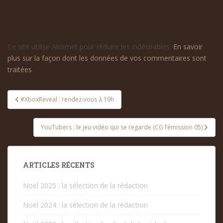
Ce site utilise Akismet pour réduire les indésirables.
En savoir
plus sur la façon dont les données de vos commentaires sont
traitées
.
Navigation
#XboxReveal : rendez-vous à 19h
de
l’article
YouTubers : le jeu vidéo qui se regarde (CG l’émission 05)
ARTICLES RÉCENTS
Noël 2025 : la sélection de la rédaction
Noël 2024 : la sélection de la rédaction