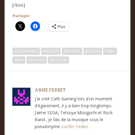
[/box]
Partager :
Plus
CG l'émission
émission
Microsoft
podcast
vidéo
Xbox
Xbox 360
Xbox One
ANNE FERRET
J'ai créé Café Gaming lors d'un moment
d'égarement, il y a bien trop longtemps.
J’aime SEGA, Tetsuya Mizuguchi et Rock
Band ; je fais de la musique sous le
pseudonyme
Lucifer Cedex
.