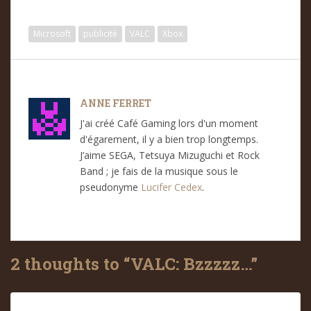
Microsoft
publicité
VALC
Xbox
ANNE FERRET
J'ai créé Café Gaming lors d'un moment
d'égarement, il y a bien trop longtemps.
J’aime SEGA, Tetsuya Mizuguchi et Rock
Band ; je fais de la musique sous le
pseudonyme
Lucifer Cedex
.
2 thoughts to “VALC: Bzzzzz…”