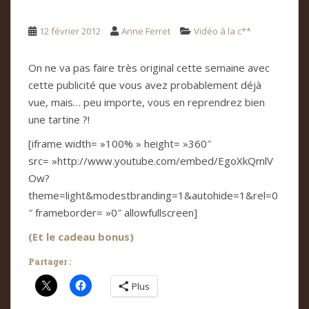
12 février 2012
Anne Ferret
Vidéo à la c**
On ne va pas faire très original cette semaine avec
cette publicité que vous avez probablement déjà
vue, mais… peu importe, vous en reprendrez bien
une tartine ?!
[iframe width= »100% » height= »360″
src= »http://www.youtube.com/embed/EgoXkQmlV
Ow?
theme=light&modestbranding=1&autohide=1&rel=0
″ frameborder= »0″ allowfullscreen]
(Et le cadeau bonus)
Partager :
Plus