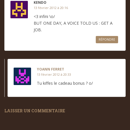
KENDO
13 février 2012 à 20:16
<3 infini \o/
BUT ONE DAY, A VOICE TOLD US : GET A
JOB.
RÉPONDRE
YOANN FERRET
13 février 2012 à 20:33
Tu kiffes le cadeau bonus ? o/
LAISSER UN COMMENTAIRE