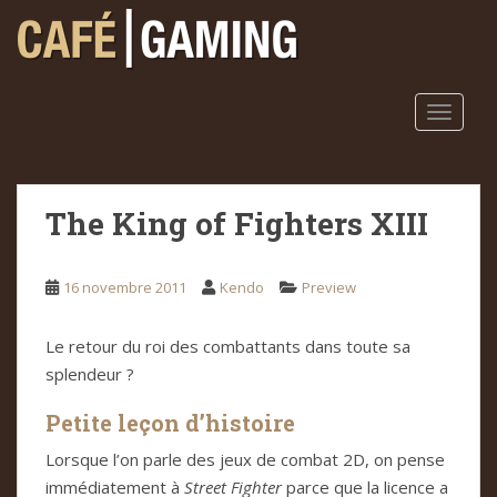
S
k
i
p
t
TOGGLE
o
m
a
The King of Fighters XIII
i
n
c
16 novembre 2011
Kendo
Preview
o
n
t
Le retour du roi des combattants dans toute sa
e
splendeur ?
n
Petite leçon d’histoire
t
Lorsque l’on parle des jeux de combat 2D, on pense
immédiatement à
Street Fighter
parce que la licence a