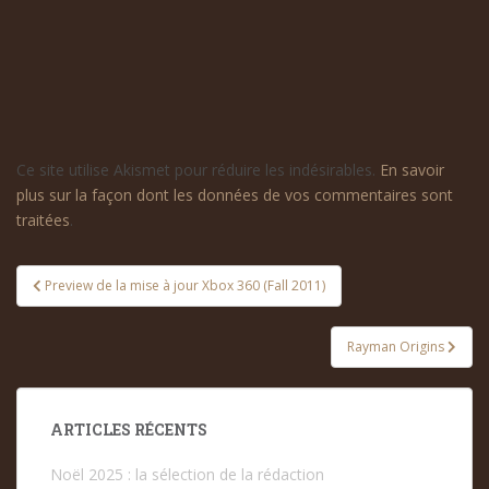
Ce site utilise Akismet pour réduire les indésirables.
En savoir
plus sur la façon dont les données de vos commentaires sont
traitées
.
Navigation
Preview de la mise à jour Xbox 360 (Fall 2011)
de
l’article
Rayman Origins
ARTICLES RÉCENTS
Noël 2025 : la sélection de la rédaction