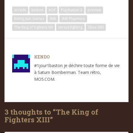
arcade
baston
KOF
PlayStation 3
preview
Rising Star Games
SNK
SNK Playmore
The King of Fighters XIII
versus fighting
Xbox 360
KENDO
#1jour1baston je déchire toute forme de vie
à Saturn Bomberman. Team rétro,
MO5.COM.
3 thoughts to “The King of
Fighters XIII”