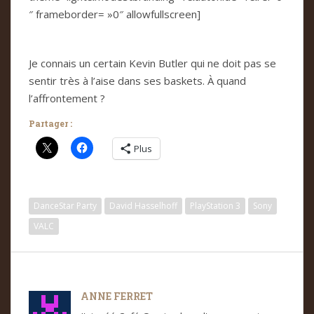
″ frameborder= »0″ allowfullscreen]
Je connais un certain Kevin Butler qui ne doit pas se
sentir très à l’aise dans ses baskets. À quand
l’affrontement ?
Partager :
Plus
DanceStar Party
David Hasselhoff
PlayStation 3
Sony
VALC
ANNE FERRET