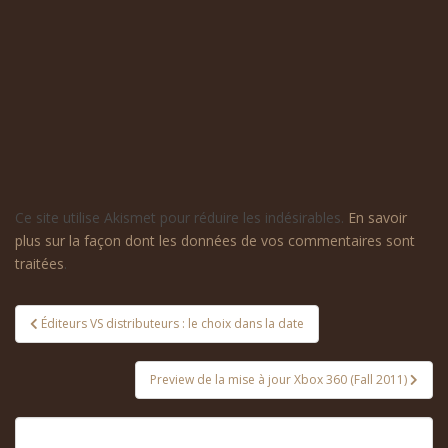
Ce site utilise Akismet pour réduire les indésirables.
En savoir
plus sur la façon dont les données de vos commentaires sont
traitées
.
Navigation
Éditeurs VS distributeurs : le choix dans la date
de
l’article
Preview de la mise à jour Xbox 360 (Fall 2011)