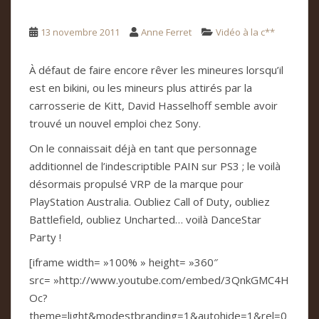
13 novembre 2011
Anne Ferret
Vidéo à la c**
À défaut de faire encore rêver les mineures lorsqu’il
est en bikini, ou les mineurs plus attirés par la
carrosserie de Kitt, David Hasselhoff semble avoir
trouvé un nouvel emploi chez Sony.
On le connaissait déjà en tant que personnage
additionnel de l’indescriptible PAIN sur PS3 ; le voilà
désormais propulsé VRP de la marque pour
PlayStation Australia. Oubliez Call of Duty, oubliez
Battlefield, oubliez Uncharted… voilà DanceStar
Party !
[iframe width= »100% » height= »360″
src= »http://www.youtube.com/embed/3QnkGMC4H
Oc?
theme=light&modestbranding=1&autohide=1&rel=0