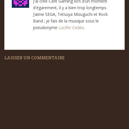
J'ai créé Café Gaming lors d'un moment
d'égarement, il y a bien trop longtemps.
J’aime SEGA, Tetsuya Mizuguchi et Rock
Band ; je fais de la musique sous le
pseudonyme
Lucifer Cedex
.
LAISSER UN COMMENTAIRE