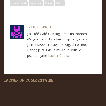
Dreamcast
Seaman
SEGA
VALC
ANNE FERRET
J'ai créé Café Gaming lors d'un moment
d'égarement, il y a bien trop longtemps.
J’aime SEGA, Tetsuya Mizuguchi et Rock
Band ; je fais de la musique sous le
pseudonyme
Lucifer Cedex
.
LAISSER UN COMMENTAIRE