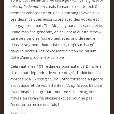
sont plu­tôt fai­blards (
The Mes­sage From Dr. Light
,
Pro­
mise of Redemp­tion
) ; mais l’ensem­ble reste extrê­
me­ment cohé­rent et ori­gi­nal. Réar­ran­ger avec suc­
cès des musi­ques aussi cul­tes avec des vocals est
une gageure, mais The Megas y par­vient sans peine.
D’une manière géné­rale, on saluera la qua­lité d’écri­
ture des paro­les (qui évi­tent avec brio de ren­trer
dans le seg­ment “humo­ris­ti­que”, déjà sur­chargé
dans ce sec­teur) et l’excel­lente fini­tion de l’album,
doté d’une prod’ irré­pro­cha­ble…
Cela vaut-il les 10$ récla­més pour autant ? Dif­fi­cile à
dire… tout dépen­dra de votre degré d’addic­tion aux
mor­ceaux NES d’ori­gine, de votre tolé­rance au genre
acous­ti­que et de vos atten­tes.
It’s up to you
. L’album
étant dis­po­ni­ble gra­tui­te­ment en strea­ming, vous
n’avez en revan­che aucune excuse pour ne pas
l’écou­ter au moins une fois !
Partager :