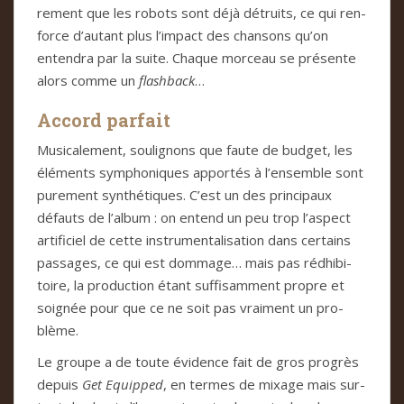
re­ment que les robots sont déjà détruits, ce qui ren­
force d’autant plus l’impact des chan­sons qu’on
enten­dra par la suite. Cha­que mor­ceau se pré­sente
alors comme un
fla­sh­back
…
Accord par­fait
Musi­ca­le­ment, sou­li­gnons que faute de bud­get, les
élé­ments sym­pho­ni­ques appor­tés à l’ensem­ble sont
pure­ment syn­thé­ti­ques. C’est un des prin­ci­paux
défauts de l’album : on entend un peu trop l’aspect
arti­fi­ciel de cette ins­tru­men­ta­li­sa­tion dans cer­tains
pas­sa­ges, ce qui est dom­mage… mais pas rédhi­bi­
toire, la pro­duc­tion étant suf­fi­sam­ment pro­pre et
soi­gnée pour que ce ne soit pas vrai­ment un pro­
blème.
Le groupe a de toute évi­dence fait de gros pro­grès
depuis
Get Equip­ped
, en ter­mes de mixage mais sur­