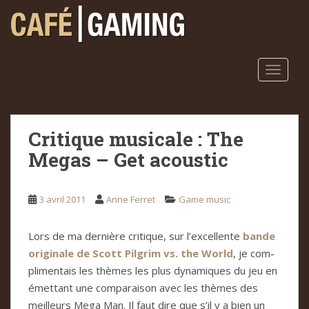
S
k
i
p
t
TOGGLE
o
m
a
Critique musicale : The
i
n
Megas – Get acoustic
c
o
n
3 avril 2011
Anne Ferret
Game music
t
e
Lors de ma der­nière cri­ti­que, sur l’excel­lente
bande
n
ori­gi­nale de Scott Pil­grim vs. the World
, je com­
t
pli­men­tais les thè­mes les plus dyna­mi­ques du jeu en
émet­tant une com­pa­rai­son avec les thè­mes des
meilleurs Mega Man. Il faut dire que s’il y a bien un