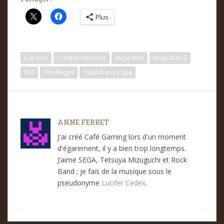
Plus
Capcom
Critique musicale
Mega Man
Mega Man 2
NES
The Megas
Yuukichan s Papa
ANNE FERRET
J'ai créé Café Gaming lors d'un moment
d'égarement, il y a bien trop longtemps.
J’aime SEGA, Tetsuya Mizuguchi et Rock
Band ; je fais de la musique sous le
pseudonyme
Lucifer Cedex
.