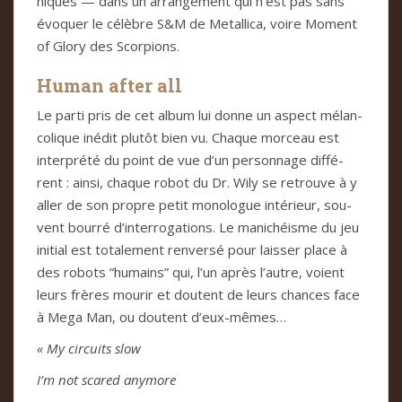
ni­ques — dans un arran­ge­ment qui n’est pas sans
évo­quer le célè­bre S&M de Metal­lica, voire Moment
of Glory des Scor­pions.
Human after all
Le parti pris de cet album lui donne un aspect mélan­
co­li­que iné­dit plu­tôt bien vu. Cha­que mor­ceau est
inter­prété du point de vue d’un per­son­nage dif­fé­
rent : ainsi, cha­que robot du Dr. Wily se retrouve à y
aller de son pro­pre petit mono­lo­gue inté­rieur, sou­
vent bourré d’inter­ro­ga­tions. Le mani­chéisme du jeu
ini­tial est tota­le­ment ren­versé pour lais­ser place à
des robots “humains” qui, l’un après l’autre, voient
leurs frè­res mou­rir et dou­tent de leurs chan­ces face
à Mega Man, ou dou­tent d’eux-mêmes…
« My cir­cuits slow
I’m not sca­red any­more