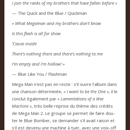
I join the ranks of my bro­thers that have fal­len before »
— The Quick and the Blue / Qui­ck­man
« What Mega­man and my bro­thers don’t know
Is this flash is all for show
‘Cause inside
There’s nothing there and there’s nothing to me
I’m empty and I’m hol­low! »
— Blue Like You / Flash­man
Mega Man n’est pas en reste : s’il ouvre l’album dans
une chan­son déter­mi­née,
« I want to be the One »
, il le
con­clut éga­le­ment par
« Lamen­ta­tions of a War
Machine »
, très belle reprise du thème des cré­dits
de Mega Man 2. Le groupe se per­met de faire dou­
ter le Blue Bom­ber, se deman­der s’il avait rai­son et
s’il est devenu une machine à tuer, avec une voix-off