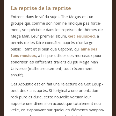
La reprise de la reprise
Entrons dans le vif du sujet. The Megas est un
groupe qui, comme son nom ne l’indi­que pas for­cé­
ment, se spé­cia­lise dans les repri­ses de thè­mes de
Mega Man. Leur pre­mier album,
Get equip­ped
, a
per­mis de les faire con­naî­tre auprès d’un large
public… tant et si bien que Cap­com, qui
aime ses
fans musi­cos
, a fini par uti­li­ser ses mor­ceaux pour
sono­ri­ser les dif­fé­rents trai­lers du jeu Mega Man
Uni­verse (mal­heu­reu­se­ment, tout récem­ment
annulé).
Get Acous­tic est en fait une relec­ture de Get Equip­
ped, deux ans après. Si l’ori­gi­nal a une orien­ta­tion
rock pure et dure, cette nou­velle ver­sion leur
apporte une dimen­sion acous­ti­que tota­le­ment nou­
velle, en s’appuyant sur quel­ques élé­ments sym­pho­