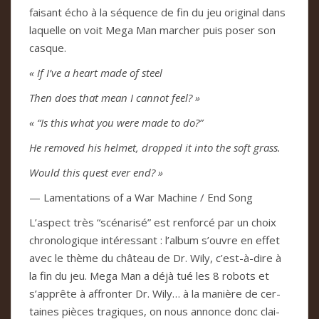
fai­sant écho à la séquence de fin du jeu ori­gi­nal dans
laquelle on voit Mega Man mar­cher puis poser son
cas­que.
« If I’ve a heart made of steel
Then does that mean I can­not feel? »
« “Is this what you were made to do?”
He remo­ved his hel­met, drop­ped it into the soft grass.
Would this quest ever end? »
— Lamen­ta­tions of a War Machine / End Song
L’aspect très “scé­na­risé” est ren­forcé par un choix
chro­no­lo­gi­que inté­res­sant : l’album s’ouvre en effet
avec le thème du châ­teau de Dr. Wily, c’est-à-dire à
la fin du jeu. Mega Man a déjà tué les 8 robots et
s’apprête à affron­ter Dr. Wily… à la manière de cer­
tai­nes piè­ces tra­gi­ques, on nous annonce donc clai­