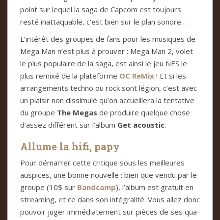
point sur lequel la saga de Cap­com est tou­jours
resté inat­ta­qua­ble, c’est bien sur le plan sonore…
L’inté­rêt des grou­pes de fans pour les musi­ques de
Mega Man n’est plus à prou­ver : Mega Man 2, volet
le plus popu­laire de la saga, est ainsi le jeu NES le
plus remixé de la pla­te­forme
OC ReMix
! Et si les
arran­ge­ments techno ou rock sont légion, c’est avec
un plai­sir non dis­si­mulé qu’on accueillera la ten­ta­tive
du groupe
The Megas
de pro­duire quel­que chose
d’assez dif­fé­rent sur l’album
Get acous­tic
.
Allume la hifi, papy
Pour démar­rer cette cri­ti­que sous les meilleu­res
aus­pi­ces, une bonne nou­velle : bien que vendu par le
groupe (10$ sur
Band­camp
), l’album est gra­tuit en
strea­ming, et ce dans son inté­gra­lité. Vous allez donc
pou­voir juger immé­dia­te­ment sur piè­ces de ses qua­