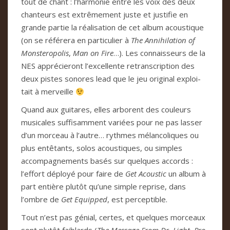
tout de chant : l’har­mo­nie entre les voix des deux
chan­teurs est extrê­me­ment juste et jus­ti­fie en
grande par­tie la réa­li­sa­tion de cet album acous­ti­que
(on se réfé­rera en par­ti­cu­lier à
The Anni­hi­la­tion of
Mons­te­ro­po­lis
,
Man on Fire
…). Les con­nais­seurs de la
NES appré­cie­ront l’excel­lente retrans­crip­tion des
deux pis­tes sono­res lead que le jeu ori­gi­nal exploi­
tait à mer­veille
Quand aux gui­ta­res, elles arbo­rent des cou­leurs
musi­ca­les suf­fi­sam­ment variées pour ne pas las­ser
d’un mor­ceau à l’autre… ryth­mes mélan­co­li­ques ou
plus entê­tants, solos acous­ti­ques, ou sim­ples
accom­pa­gne­ments basés sur quel­ques accords :
l’effort déployé pour faire de
Get Acous­tic
un album à
part entière plu­tôt qu’une sim­ple reprise, dans
l’ombre de
Get Equip­ped
, est per­cep­ti­ble.
Tout n’est pas génial, cer­tes, et quel­ques mor­ceaux