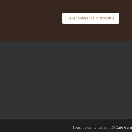
[CES] conférence Microsoft
Tous les contenus sont ©
Café Gam