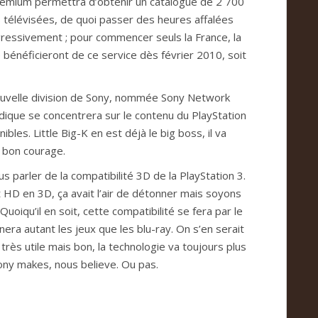
e­mium per­met­tra d’obte­nir un cata­lo­gue de 2 700
télé­vi­sées, de quoi pas­ser des heu­res affa­lées
­gres­si­ve­ment ; pour com­men­cer seuls la France, la
 béné­fi­cie­ront de ce ser­vice dès février 2010, soit
ou­velle divi­sion de Sony, nom­mée Sony Net­work
i­que se con­cen­trera sur le con­tenu du PlayS­ta­tion
i­bles. Lit­tle Big-K en est déjà le big boss, il va
e bon cou­rage.
ar­ler de la com­pa­ti­bi­lité 3D de la PlayS­ta­tion 3.
 HD en 3D, ça avait l’air de déton­ner mais soyons
oiqu’il en soit, cette com­pa­ti­bi­lité se fera par le
­nera autant les jeux que les blu-ray. On s’en serait
rès utile mais bon, la tech­no­lo­gie va tou­jours plus
Sony makes, nous believe. Ou pas.