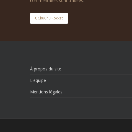
commentaires sont traitées
.
Navigation
ChuChu Rocket!
de
l’article
À propos du site
L'équipe
Mentions légales