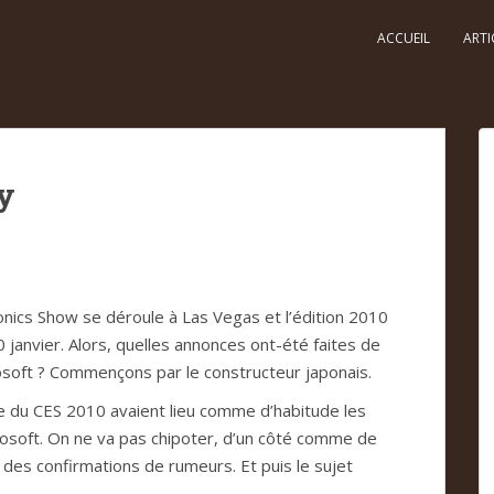
ACCUEIL
ARTI
y
­nics Show se déroule à Las Vegas et l’édi­tion 2010
jan­vier. Alors, quel­les annon­ces ont-été fai­tes de
­soft ? Com­men­çons par le cons­truc­teur japo­nais.
elle du CES 2010 avaient lieu comme d’habi­tude les
cro­soft. On ne va pas chi­po­ter, d’un côté comme de
 des con­fir­ma­tions de rumeurs. Et puis le sujet