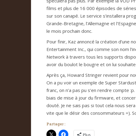
spé­cu­lera pas plus. Par exem­ple la VOD Pr
films et plus de 16 000 épi­so­des de séries 
sur son canapé. Le ser­vice s’ins­tal­lera pro
Grande-Bre­ta­gne, l’Alle­ma­gne et l’Espa­gne
le mois pro­chain donc.
Pour finir, Kaz annoncé la créa­tion d’une n
Enter­tain­ment Inc., qui comme son nom l’ind
Net­work à tra­vers tous les sup­ports dis­po­n
avoir du bou­lot le bou­gre et on lui sou­hait
Après ça, Howard Strin­ger revient pour nous p
On a pu voir un exem­ple de Super Star­dust
franc, on n’a pas pu s’en ren­dre compte :p. Qu
biais de mise à jour du firm­ware, et con­cer
douté. Je ne sais pas si tout cela nous sera t
vite que le désir des con­som­ma­teurs =). 
Partager :
Plus