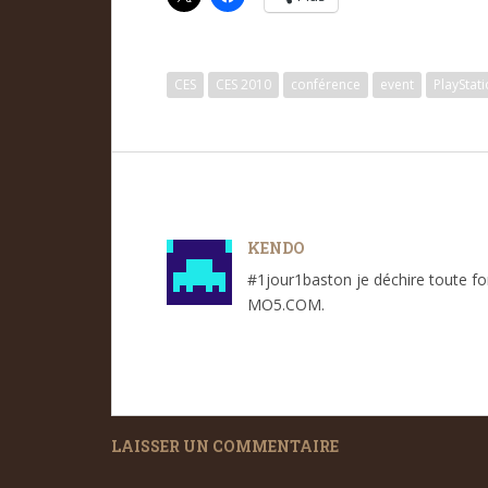
CES
CES 2010
conférence
event
PlayStati
KENDO
#1jour1baston je déchire toute f
MO5.COM.
LAISSER UN COMMENTAIRE