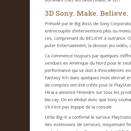
3D Sony. Make. Believe.
Pré­sidé par le Big Boss de Sony Cor­po­ra­tio
entre­cou­pée d’inter­ven­tions plus ou moins a
ces, com­pre­nant du BELIEVE à outrance. O
pu­ter Enter­tain­ment, la divi­sion jeu vidéo,
Ca com­mence tou­jours par quel­ques chif­fre
ven­dues en Amé­ri­que du Nord pour le seul 
per­for­mance qui se doit à d’excel­len­tes exc
Fan­tasy XIII dans quel­ques mois devrait e
de comp­tes ont été créés pour le PlayS­ta­ti
Hirai a annoncé l’éten­dre sur tous les pro­dui
blu-ray. On en déduit donc que Sony sou­ha
s’il n’est pas équipé de la con­sole.
Lit­tle Big-K a con­firmé le ser­vice PlayS­ta
des exten­sions de ser­vi­ces, moyen­nant fin