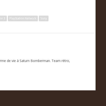
on 3
PlayStation Network
Sony
orme de vie à Saturn Bomberman. Team rétro,