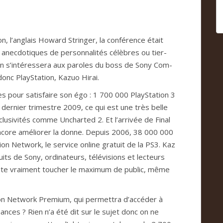
n, l’anglais Howard Strin­ger, la con­fé­rence était
nec­do­ti­ques de per­son­na­li­tés célè­bres ou tier­
n s’inté­res­sera aux paro­les du boss de Sony Com­
 donc PlayS­ta­tion, Kazuo Hirai.
s pour satis­faire son égo : 1 700 000 PlayS­ta­tion 3
der­nier tri­mes­tre 2009, ce qui est une très belle
lu­si­vi­tés comme Unchar­ted 2. Et l’arri­vée de Final
ncore amé­lio­rer la donne. Depuis 2006, 38 000 000
on Net­work, le ser­vice online gra­tuit de la PS3. Kaz
ts de Sony, ordi­na­teurs, télé­vi­sions et lec­teurs
ite vrai­ment tou­cher le maxi­mum de public, même
­tion Net­work Pre­mium, qui per­met­tra d’accé­der à
an­ces ? Rien n’a été dit sur le sujet donc on ne