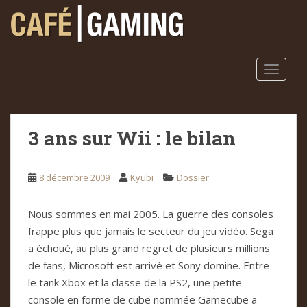
S
k
i
p
t
TOGGLE
o
m
a
3 ans sur Wii : le bilan
i
n
c
8 décembre 2009
Kyubi
Dossier
o
n
t
Nous sommes en mai 2005. La guerre des consoles
e
frappe plus que jamais le secteur du jeu vidéo. Sega
n
a échoué, au plus grand regret de plusieurs millions
t
de fans, Microsoft est arrivé et Sony domine. Entre
le tank Xbox et la classe de la PS2, une petite
console en forme de cube nommée Gamecube a