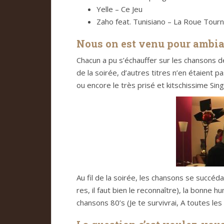
Yelle – Ce Jeu
Zaho feat. Tuni­siano – La Roue Tour
Nous on est venu pour ambian
Cha­cun a pu s’échauf­fer sur les chan­sons d
de la soi­rée, d’autres titres n’en étaient 
ou encore le très prisé et kit­schis­sime Sin
Au fil de la soi­rée, les chan­sons se suc­cé­
res, il faut bien le recon­naî­tre), la bonne h
chan­sons 80’s (Je te sur­vi­vrai, A tou­tes les