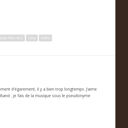
gstar Hits vol.2
Sony
vidéo
oment d'égarement, il y a bien trop longtemps. J’aime
Band ; je fais de la musique sous le pseudonyme