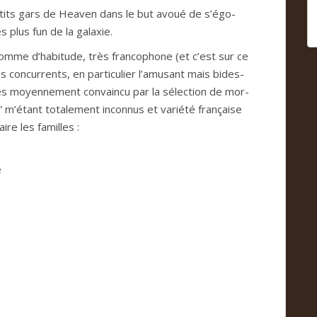
tits gars de Hea­ven dans le but avoué de s’égo­
s plus fun de la galaxie.
 comme d’habi­tude, très fran­co­phone (et c’est sur ce
con­cur­rents, en par­ti­cu­lier l’amu­sant mais bides­
rès moyen­ne­ment con­vaincu par la sélec­tion de mor­
m’étant tota­le­ment incon­nus et variété fran­çaise
ire les famil­les :
e