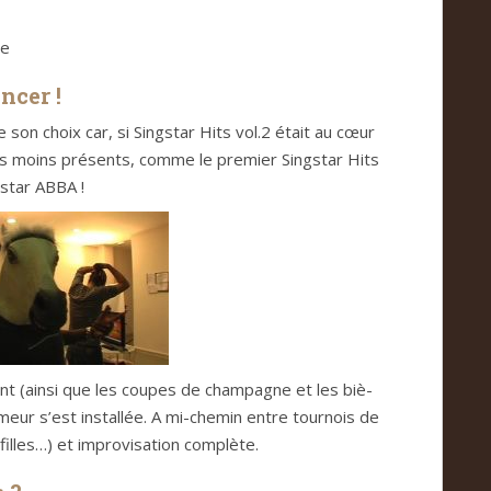
ne
­cer !
e son choix car, si Sing­star Hits vol.2 était au cœur
pas moins pré­sents, comme le pre­mier Sing­star Hits
g­star ABBA !
dant (ainsi que les cou­pes de cham­pa­gne et les biè­
umeur s’est ins­tal­lée. A mi-che­min entre tour­nois de
 filles…) et impro­vi­sa­tion com­plète.