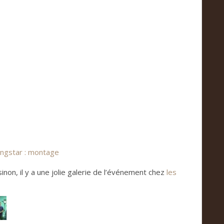
ing­star : mon­tage
sinon, il y a une jolie gale­rie de l’évé­ne­ment chez
les