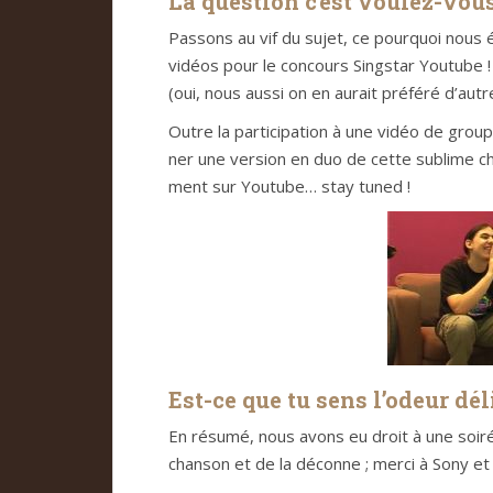
La ques­tion c’est vou­lez-vou
Pas­sons au vif du sujet, ce pour­quoi nous 
vidéos pour le con­cours Sing­star You­tube ! 
(oui, nous aussi on en aurait pré­féré d’aut
Outre la par­ti­ci­pa­tion à une vidéo de gro
ner une ver­sion en duo de cette sublime cha
ment sur You­tube… stay tuned !
Est-ce que tu sens l’odeur déli
En résumé, nous avons eu droit à une soi­rée p
chan­son et de la déconne ; merci à Sony et