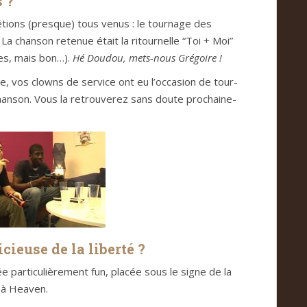
s ?
étions (pres­que) tous venus : le tour­nage des
La chan­son rete­nue était la ritour­nelle “Toi + Moi”
res, mais bon…).
Hé Dou­dou, mets-nous Gré­goire !
upe, vos clowns de ser­vice ont eu l’occa­sion de tour­
n­son. Vous la retrou­ve­rez sans doute pro­chai­ne­
­cieuse de la liberté ?
ar­ti­cu­liè­re­ment fun, pla­cée sous le signe de la
 à Hea­ven.