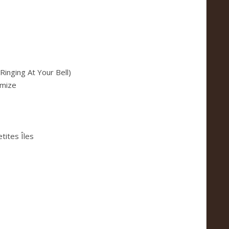
in­ging At Your Bell)
amize
ti­tes Îles