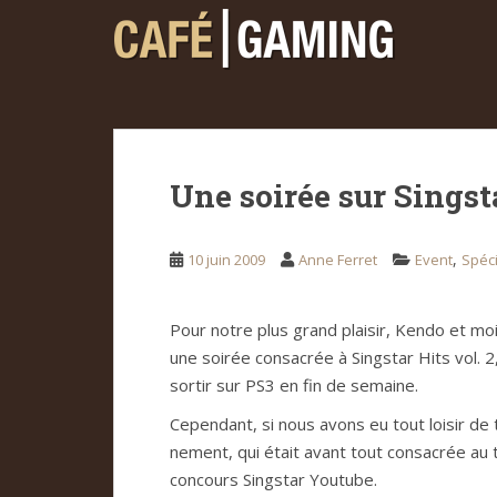
S
k
i
p
t
o
m
Une soirée sur Singsta
a
i
n
,
10 juin 2009
Anne Ferret
Event
Spéci
c
o
n
Pour notre plus grand plai­sir, Kendo et m
t
une soi­rée con­sa­crée à Sing­star Hits vol. 
e
sor­tir sur PS3 en fin de semaine.
n
t
Cepen­dant, si nous avons eu tout loi­sir de t
ne­ment, qui était avant tout con­sa­crée au 
con­cours Sing­star You­tube.