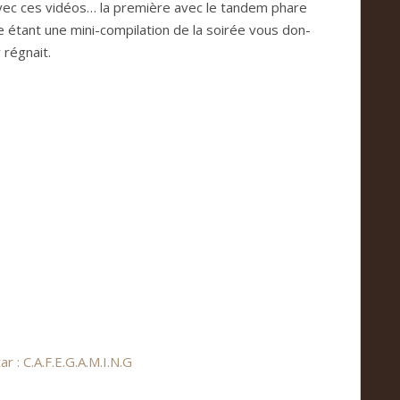
 avec ces vidéos… la pre­mière avec le tan­dem phare
e étant une mini-com­pi­la­tion de la soi­rée vous don­
 régnait.
tar : C.A.F.E.G.A.M.I.N.G