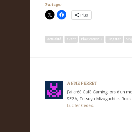
Partager :
Plus
actualité
event
PlayStation 3
Singstar
Sin
ANNE FERRET
J'ai créé Café Gaming lors d'un m
SEGA, Tetsuya Mizuguchi et Rock 
Lucifer Cedex
.