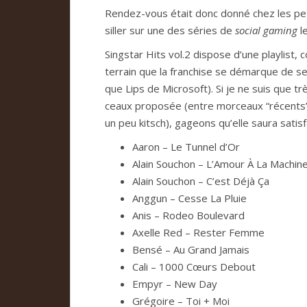
Ren­dez-vous était donc donné chez les pe
siller sur une des séries de
social gaming
le
Sing­star Hits vol.2 dis­pose d’une play­list,
ter­rain que la fran­chise se démar­que de ses 
que Lips de Micro­soft). Si je ne suis que t
ceaux pro­po­sée (entre mor­ceaux “récents” 
un peu kit­sch), gageons qu’elle saura satis­fa
Aaron – Le Tun­nel d’Or
Alain Sou­chon – L’Amour À La Machin
Alain Sou­chon – C’est Déjà Ça
Ang­gun – Cesse La Pluie
Anis – Rodeo Bou­le­vard
Axelle Red – Res­ter Femme
Bensé – Au Grand Jamais
Cali – 1000 Cœurs Debout
Empyr – New Day
Gré­goire – Toi + Moi