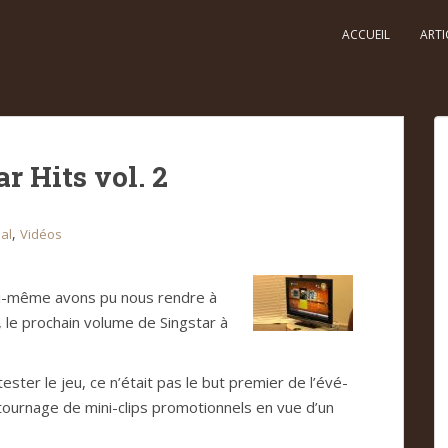
ACCUEIL
ARTI
r Hits vol. 2
,
al
Vidéos
oi-même avons pu nous ren­dre à
2, le pro­chain volume de Sing­star à
es­ter le jeu, ce n’était pas le but pre­mier de l’évé­
tour­nage de mini-clips pro­mo­tion­nels en vue d’un