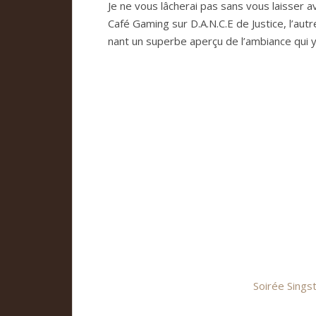
Je ne vous lâche­rai pas sans vous lais­ser
Café Gaming sur D.A.N.C.E de Jus­tice, l’autr
nant un superbe aperçu de l’ambiance qui y
Soi­rée Sing­s