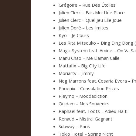
Gré­goire – Rue Des Étoi­les
Julien Clerc – Fais Moi Une Place
Julien Clerc – Quel Jeu Elle Joue
Julien Doré – Les limi­tes
Kyo – Je Cours
Les Rita Mit­souko – Ding Ding Dong (R
Magic Sys­tem feat. Amine – On Va S
Manu Chao – Me Lla­man Calle
Mat­ta­fix – Big City Life
Moriarty – Jimmy
Neg Mar­rons feat. Cesa­ria Evora – Pe
Phoe­nix – Con­so­la­tion Pri­zes
Pleymo – Mod­da­dic­tion
Qui­dam – Nos Sou­ve­nirs
Raphaël feat. Toots – Adieu Haïti
Renaud – Mis­tral Gagnant
Sub­way – Paris
Tokio Hotel – Spring Nicht