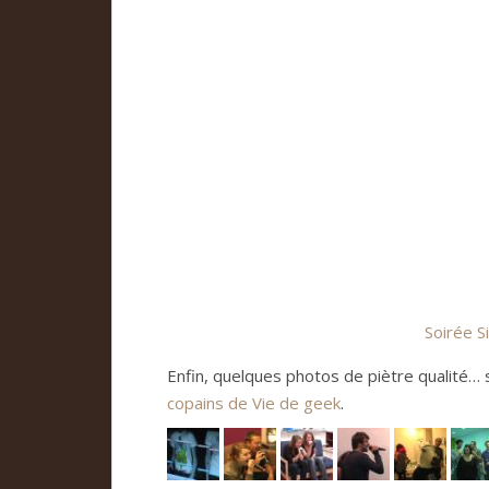
Soi­rée S
Enfin, quel­ques pho­tos de piè­tre qua­lité… 
copains de Vie de geek
.