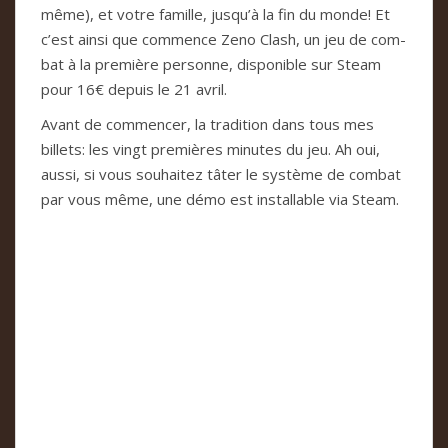
même), et votre famille, jusqu’à la fin du monde! Et
c’est ainsi que com­mence Zeno Clash, un jeu de com­
bat à la pre­mière per­sonne, dis­po­ni­ble sur Steam
pour 16€ depuis le 21 avril.
Avant de com­men­cer, la tra­di­tion dans tous mes
billets: les vingt pre­miè­res minu­tes du jeu. Ah oui,
aussi, si vous sou­hai­tez tâter le sys­tème de com­bat
par vous même, une démo est ins­tal­la­ble via Steam.