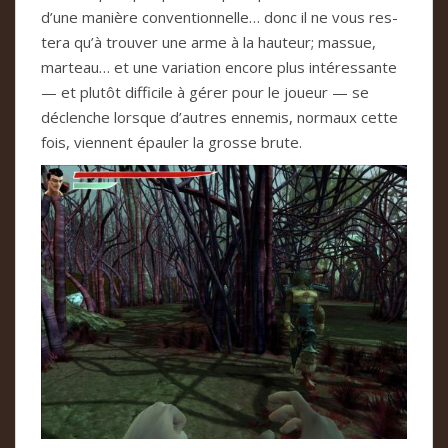
d’une manière con­ven­tion­nelle… donc il ne vous res­
tera qu’à trou­ver une arme à la hau­teur; mas­sue,
mar­teau… et une varia­tion encore plus inté­res­sante
— et plu­tôt dif­fi­cile à gérer pour le joueur — se
déclen­che lors­que d’autres enne­mis, nor­maux cette
fois, vien­nent épau­ler la grosse brute.