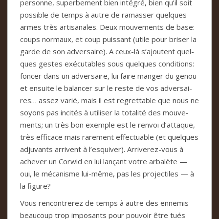
per­sonne, super­be­ment bien inté­gré, bien qu’il soit
pos­si­ble de temps à autre de ramas­ser quel­ques
armes très arti­sa­na­les. Deux mou­ve­ments de base:
coups nor­maux, et coup puis­sant (utile pour bri­ser la
garde de son adver­saire). A ceux-là s’ajou­tent quel­
ques ges­tes exé­cu­ta­bles sous quel­ques con­di­tions:
fon­cer dans un adver­saire, lui faire man­ger du genou
et ensuite le balan­cer sur le reste de vos adver­sai­
res… assez varié, mais il est regret­ta­ble que nous ne
soyons pas inci­tés à uti­li­ser la tota­lité des mou­ve­
ments; un très bon exem­ple est le ren­voi d’atta­que,
très effi­cace mais rare­ment effec­tua­ble (et quel­ques
adju­vants arri­vent à l’esqui­ver). Arri­ve­rez-vous à
ache­ver un Cor­wid en lui lan­çant votre arba­lète —
oui, le méca­nisme lui-même, pas les pro­jec­ti­les — à
la figure?
Vous ren­con­tre­rez de temps à autre des enne­mis
beau­coup trop impo­sants pour pou­voir être tués