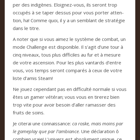
per des indi­gè­nes. Eloi­gnez-vous, ils seront trop
occu­pés à se taper des­sus pour vous por­ter atten­
tion, ha! Comme quoi, il y a un sem­blant de stra­té­gie
dans le titre.
A noter que si vous aimez le sys­tème de com­bat, un
mode Chal­lenge est dis­po­ni­ble. Il s’agit d’une tour à
cinq niveaux, tous plus dif­fi­ci­les au fur et à mesure
de votre ascen­sion. Pour les plus van­tards d’entre
vous, vos temps seront com­pa­rés à ceux de votre
liste d’amis Steam!
Ne jouez cepen­dant pas en dif­fi­culté nor­male si vous
êtes un gamer vété­ran; vous vous en tire­rez bien
trop vite pour avoir besoin d’aller ramas­ser des
fruits de soins.
Je cite­rai une con­nais­sance:
ca roske, mais moins par
le game­play que par l’ambiance
. Une décla­ra­tion ô
com­bien vraie! L’uni­vers est abso­lu­ment uni­que, ce