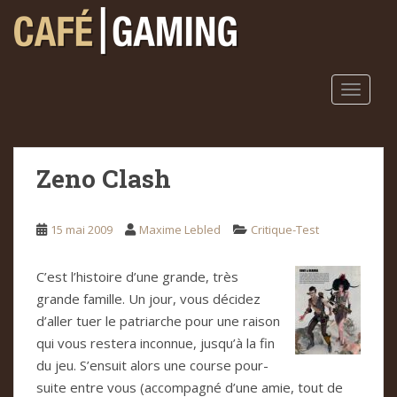
S
k
i
p
t
TOGGLE
o
m
a
Zeno Clash
i
n
c
15 mai 2009
Maxime Lebled
Critique-Test
o
n
t
C’est l’his­toire d’une grande, très
e
grande famille. Un jour, vous déci­dez
n
d’aller tuer le patriar­che pour une rai­son
t
qui vous res­tera incon­nue, jusqu’à la fin
du jeu. S’ensuit alors une course pour­
suite entre vous (accom­pa­gné d’une amie, tout de