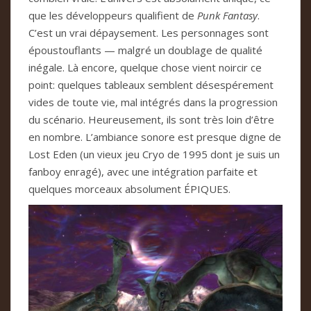
que les déve­lop­peurs qua­li­fient de
Punk Fan­tasy
.
C’est un vrai dépay­se­ment. Les per­son­na­ges sont
épous­tou­flants — mal­gré un dou­blage de qua­lité
iné­gale. Là encore, quel­que chose vient noir­cir ce
point: quel­ques tableaux sem­blent déses­pé­re­ment
vides de toute vie, mal inté­grés dans la pro­gres­sion
du scé­na­rio. Heu­reu­se­ment, ils sont très loin d’être
en nom­bre. L’ambiance sonore est pres­que digne de
Lost Eden (un vieux jeu Cryo de 1995 dont je suis un
fan­boy enragé), avec une inté­gra­tion par­faite et
quel­ques mor­ceaux abso­lu­ment ÉPI­QUES.