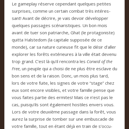
Le game­play réserve cepen­dant quel­ques peti­tes
sur­pri­ses, comme un cer­tain com­bat très inté­res­
sant! Avant de décrire, je vais devoir déve­lop­per
quel­ques pas­sa­ges scé­na­ris­ti­ques. Un bon mois
avant de tuer son patriar­che, Ghat (le pro­ta­go­niste)
quitta Hal­ste­dom (la capi­tale sup­po­sée de ce
monde), car sa nature curieuse fit que le désir d’aller
explo­rer les forêts exté­rieu­res à la ville était devenu
trop grand. C’est là qu’il ren­con­tra les
Cor­wid of the
Free
, un peu­ple qui a choisi de ne plus être esclave du
bon sens et de la rai­son. Donc, un mois plus tard,
lors de votre fuite, les signes de votre “stage” chez
eux sont encore visi­bles, et votre famille pense que
vous fai­tes par­tie des ermi­tes! Mais ce n’est pas le
cas, puisqu’ils sont éga­le­ment hos­ti­les envers vous.
Lors de votre deuxième pas­sage dans la forêt, vous
aurez la sur­prise de tom­ber sur une embus­cade de
votre famille, tout en étant déjà en train de s’occu­