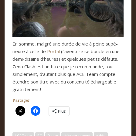
En somme, mal­gré une durée de vie à peine supé­
rieure à celle de
Por­tal
(l’aven­ture se bou­cle en une
demi-dizaine d’heu­res) et quel­ques petits défauts,
Zeno Clash est un titre que je recom­mande, tout
sim­ple­ment, d’autant plus que ACE Team compte
éten­dre son titre avec du con­tenu télé­char­gea­ble
gra­tui­te­ment!
Partager :
Plus
ACE Team
PC
Steam
téléchargement
vidéo