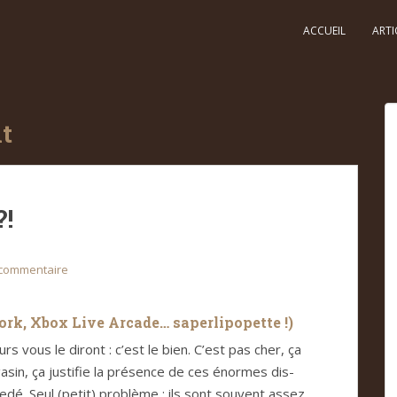
ACCUEIL
ARTI
t
!
 commentaire
work, Xbox Live Arcade… saper­li­po­pette !)
urs vous le diront : c’est le bien. C’est pas cher, ça
sin, ça jus­ti­fie la pré­sence de ces énor­mes dis­
dé. Seul (petit) pro­blème : ils sont sou­vent assez