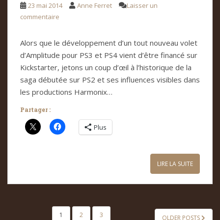
23 mai 2014
Anne Ferret
Laisser un
commentaire
Alors que le développement d’un tout nouveau volet
d’Amplitude pour PS3 et PS4 vient d’être financé sur
Kickstarter, jetons un coup d’œil à l’historique de la
saga débutée sur PS2 et ses influences visibles dans
les productions Harmonix…
Partager :
Plus
LIRE LA SUITE
PAGINATION
1
2
3
OLDER POSTS