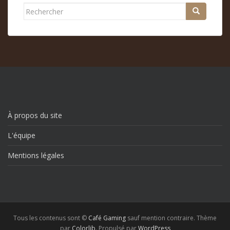
Rechercher...
À propos du site
L'équipe
Mentions légales
Tous les contenus sont ©
Café Gaming
sauf mention contraire. Thème
par
Colorlib
. Propulsé par
WordPress