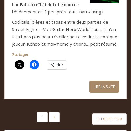
bar Baboto (Châ­te­let). Le nom de
l’évé­ne­ment dit à peu près tout : Bar­Ga­ming !
Cock­tails, biè­res et tapas entre deux par­ties de
Street Figh­ter IV et Gui­tar Hero World Tour… il n’en
fal­lait pas plus pour réveiller notre ins­tinct
alcoo­li­que
joueur. Kendo et moi-même y étions… petit résumé.
Partager :
Plus
LIRE LA SUITE
PAGINATION
1
2
OLDER POSTS
DES