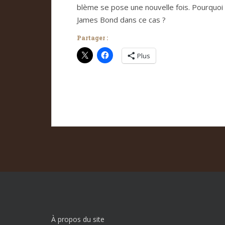
blème se pose une nou­velle fois. Pour­quoi n
James Bond dans ce cas ?
Partager :
Plus
À propos du site