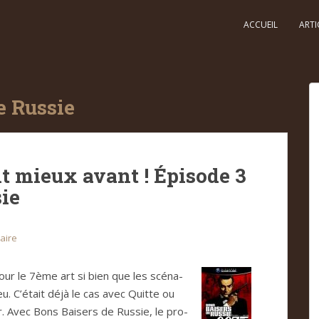
ACCUEIL
ARTI
e Russie
t mieux avant ! Épisode 3
sie
aire
pour le 7ème art si bien que les scé­na­
u. C’était déjà le cas avec Quitte ou
our. Avec Bons Bai­sers de Rus­sie, le pro­