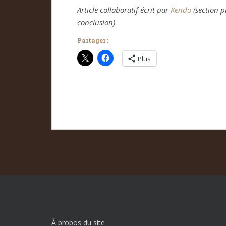
Article collaboratif écrit par
Kendo
(section p
conclusion)
Partager :
Plus
À propos du site