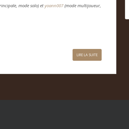
rincipale, mode solo) et
yoann007
(mode multijoueur,
LIRE LA SUITE