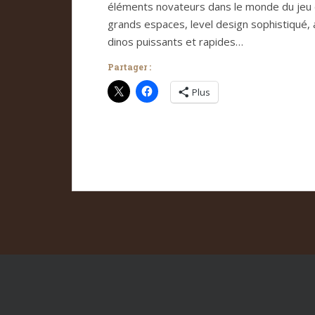
éléments novateurs dans le monde du jeu d
grands espaces, level design sophistiqué,
dinos puissants et rapides…
Partager :
Plus