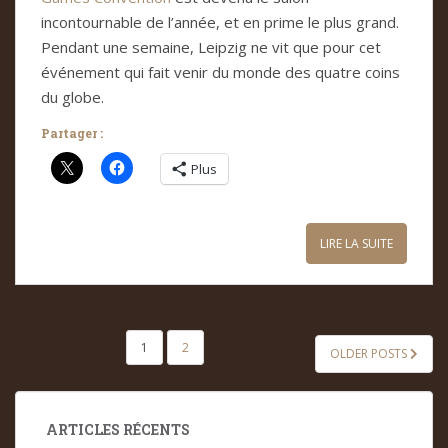
incontournable de l’année, et en prime le plus grand.
Pendant une semaine, Leipzig ne vit que pour cet
événement qui fait venir du monde des quatre coins
du globe.
Partager :
Plus
LIRE LA SUITE
PAGINATION
1
2
OLDER POSTS
DES
PUBLICATIONS
ARTICLES RÉCENTS