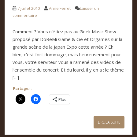
7 juillet 2010
Anne Ferret
Laisser un
commentaire
Com­ment ? Vous n’étiez pas au Geek Music Show
pro­posé par DoReMi Game & Cie et Orga­mes sur la
grande scène de la Japan Expo cette année ? Eh
bien, c’est fort dom­mage, mais heu­reu­se­ment pour
vous, votre ser­vi­teur vous a ramené des vidéos de
l’ensem­ble du con­cert. Et du lourd, il y en a : le thème
[…]
Partager :
Plus
LIRE LA SUITE