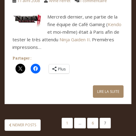
11 avril 2008
Anne Ferret
1 commentaire
Mercredi dernier, une partie de la
fine équipe de Café Gaming (
Kendo
et moi-même) était à Paris afin de
tester le très attendu
Ninja Gaiden II
. Premières
impressions…
Partager :
Plus
LIRE LA SUITE
PAGINATION
1
…
6
7
NEWER POSTS
DES