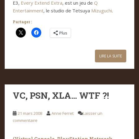
E3,
Every Extend Extra
, est un jeu de
Q
Entertainment
, le studio de Tetsuya
Mizuguchi
.
Partager :
Plus
LIRE LA SUITE
VC, PSN, XLA… WTF ?!
21 mars 2008
Anne Ferret
Laisser un
commentaire
(Vir­tual Con­sole, PlayS­ta­tion Net­work,