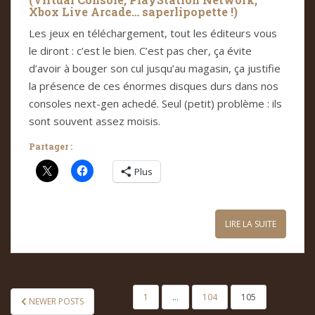
Xbox Live Arcade… saper­li­po­pette !)
Les jeux en télé­char­ge­ment, tout les édi­teurs vous
le diront : c’est le bien. C’est pas cher, ça évite
d’avoir à bou­ger son cul jusqu’au maga­sin, ça jus­ti­fie
la pré­sence de ces énor­mes dis­ques durs dans nos
con­so­les next-gen achedé. Seul (petit) pro­blème : ils
sont sou­vent assez moi­sis.
Partager :
Plus
LIRE LA SUITE
PAGINATION
1
…
104
105
NEWER POSTS