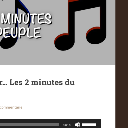
r… Les 2 minutes du
 commentaire
Utilisez
00:00