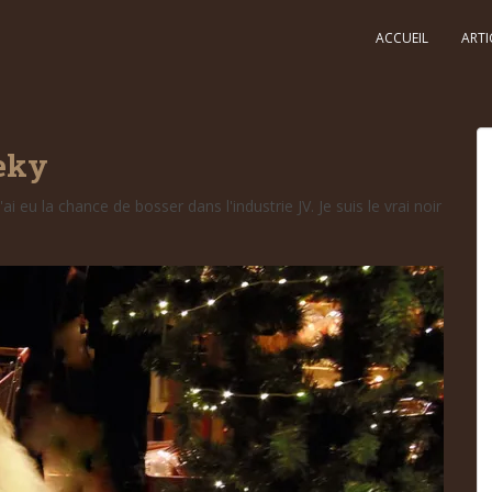
ACCUEIL
ARTI
eky
ai eu la chance de bosser dans l'industrie JV. Je suis le vrai noir