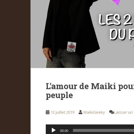
L’amour de Maiki pou
peuple
12 juillet 2019
MaikiGeeky
Laisser un
Lecteur
00:00