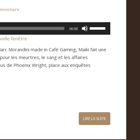
ommentaire
Utilisez
00:00
les
velle fenêtre
flèches
arc Morandini made in Café Gaming, Maiki fait une
haut/bas
our les meurtres, le sang et les affaires
pour
rdus de Phoenix Wright, place aux enquêtes
augmenter
ou
diminuer
le
volume.
LIRE LA SUITE