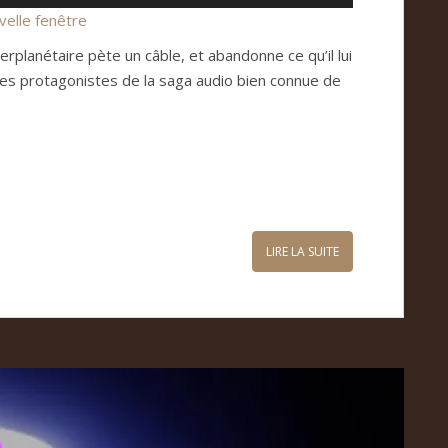
les
velle fenêtre
flèches
erplanétaire pète un câble, et abandonne ce qu’il lui
haut/bas
es protagonistes de la saga audio bien connue de
pour
augmenter
ou
diminuer
le
volume.
LIRE LA SUITE