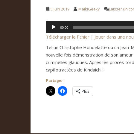
5 juin 2019
MaikiGeeky
Laisser un c
Lecteur
00:00
audio
Télécharger le fichier
|
Jouer dans une nou
Tel un Christophe Hondelatte ou un Jean-M
nouvelle fois démonstration de son amour p
criminelles glauques. Après les procès to
capillotractées de Kindaichi !
Partager :
Plus